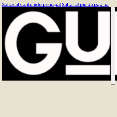
Saltar al contenido principal
Saltar al pie de página
CURSO
REGISTRO
BLOG
CONTACTO
ACCEDER
TIENDA