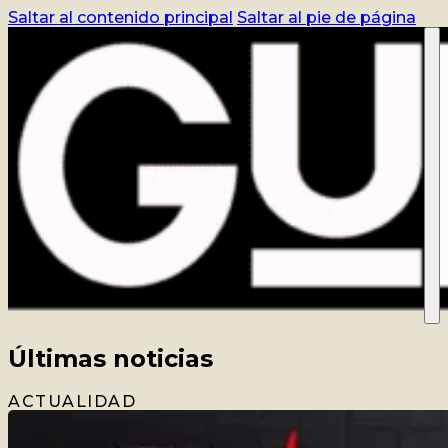
Saltar al contenido principal
Saltar al pie de página
CURSO
REGISTRO
BLOG
CONTACTO
ACCEDER
TIENDA
Últimas noticias
ACTUALIDAD