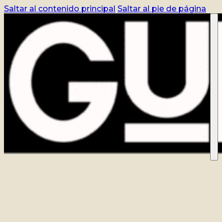
Saltar al contenido principal
Saltar al pie de página
CURSO
REGISTRO
BLOG
CONTACTO
ACCEDER
TIENDA