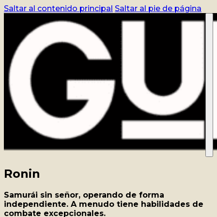
Saltar al contenido principal
Saltar al pie de página
CURSO
REGISTRO
BLOG
CONTACTO
ACCEDER
TIENDA
Ronin
Samurái sin señor, operando de forma
independiente. A menudo tiene habilidades de
combate excepcionales.