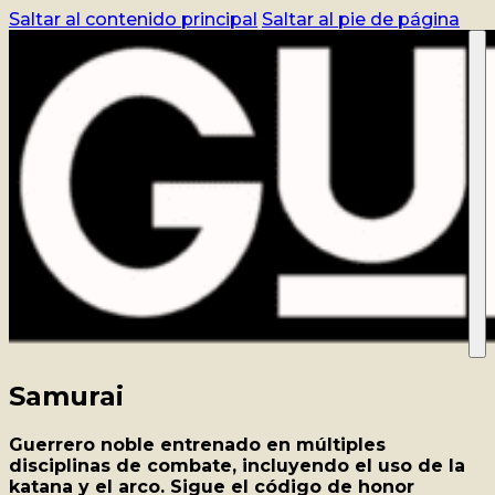
Saltar al contenido principal
Saltar al pie de página
CURSO
REGISTRO
BLOG
CONTACTO
ACCEDER
TIENDA
Samurai
Guerrero noble entrenado en múltiples
disciplinas de combate, incluyendo el uso de la
katana y el arco. Sigue el código de honor